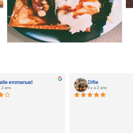
alie emmanuel
Difie
 a 2 ans
il y a 2 ans