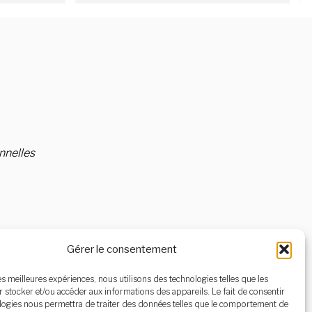
bonnes mais pas exceptionnelles. Le 
service est courtois. La salle est peu 
chauffée ce qui n'est pas très 
confortable en hiver.
nnelles
Gérer le consentement
les meilleures expériences, nous utilisons des technologies telles que les
 stocker et/ou accéder aux informations des appareils. Le fait de consentir
logies nous permettra de traiter des données telles que le comportement de