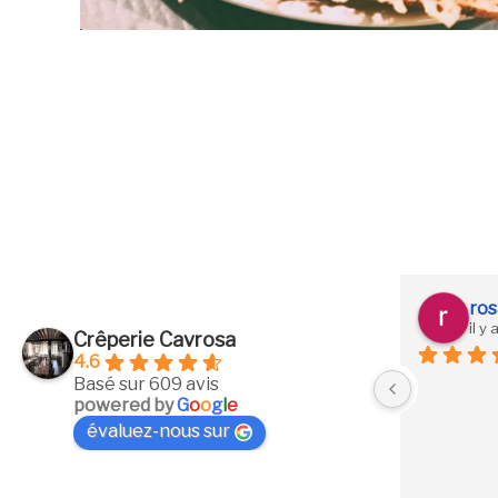
Stephane Cartier
ros
il y a 2 ans
il y
Crêperie Cavrosa
4.6
Nous avons vraiment passé un bon 
Basé sur 609 avis
powered by
G
o
o
g
l
e
moment dans cette crêperie. Les 
évaluez-nous sur
crêpes sont généreuse, la serveuse très 
à l'écoute. Vraiment je recommande.