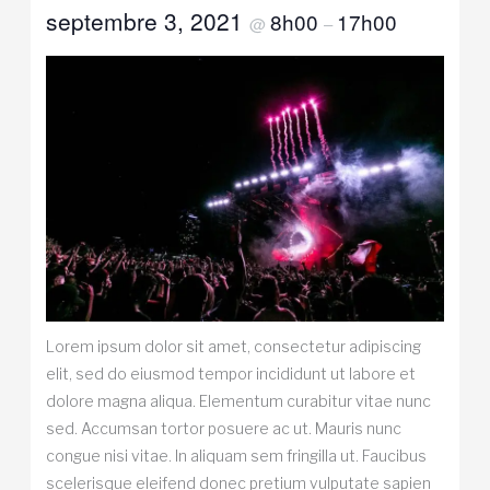
septembre 3, 2021
8h00
17h00
@
–
Lorem ipsum dolor sit amet, consectetur adipiscing
elit, sed do eiusmod tempor incididunt ut labore et
dolore magna aliqua. Elementum curabitur vitae nunc
sed. Accumsan tortor posuere ac ut. Mauris nunc
congue nisi vitae. In aliquam sem fringilla ut. Faucibus
scelerisque eleifend donec pretium vulputate sapien