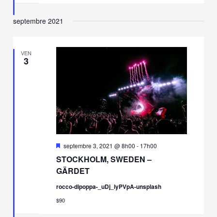
septembre 2021
VEN
3
Mis
septembre 3, 2021 @ 8h00
-
17h00
en
STOCKHOLM, SWEDEN –
avant
GÄRDET
rocco-dipoppa-_uDj_lyPVpA-unsplash
$90