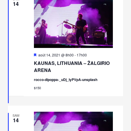
14
Mis
août 14, 2021 @ 8h00
-
17h00
en
KAUNAS, LITHUANIA – ŽALGIRIO
avant
ARENA
rocco-dipoppa-_uDj_lyPVpA-unsplash
$150
SAM
14