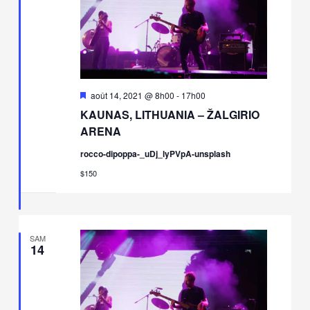
Mis
août 14, 2021 @ 8h00
-
17h00
en
KAUNAS, LITHUANIA – ŽALGIRIO
avant
ARENA
rocco-dipoppa-_uDj_lyPVpA-unsplash
$150
SAM
14