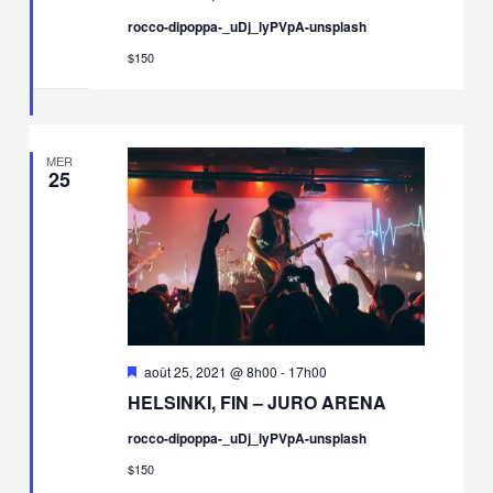
rocco-dipoppa-_uDj_lyPVpA-unsplash
$150
MER
25
Mis
août 25, 2021 @ 8h00
-
17h00
en
HELSINKI, FIN – JURO ARENA
avant
rocco-dipoppa-_uDj_lyPVpA-unsplash
$150