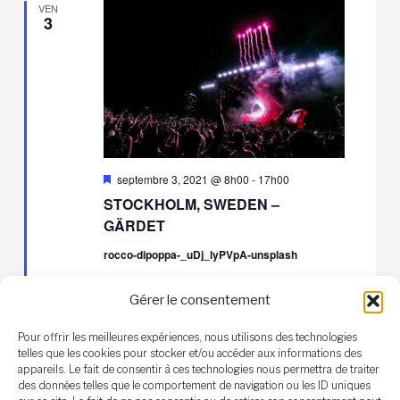
VEN
3
Mis
septembre 3, 2021 @ 8h00
-
17h00
en
STOCKHOLM, SWEDEN –
avant
GÄRDET
rocco-dipoppa-_uDj_lyPVpA-unsplash
$90
Gérer le consentement
Pour offrir les meilleures expériences, nous utilisons des technologies
telles que les cookies pour stocker et/ou accéder aux informations des
Évènements
Évènements
précédents
Aujourd’hui
suivants
appareils. Le fait de consentir à ces technologies nous permettra de traiter
des données telles que le comportement de navigation ou les ID uniques