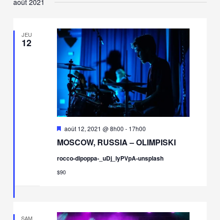
août 2021
navigation
vues
une
de
Évèn
date.
vues
JEU
Évènements
12
Mis
août 12, 2021 @ 8h00
-
17h00
en
MOSCOW, RUSSIA – OLIMPISKI
avant
rocco-dipoppa-_uDj_lyPVpA-unsplash
$90
SAM