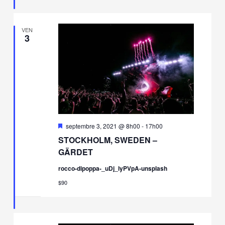
VEN
3
Mis
septembre 3, 2021 @ 8h00
-
17h00
en
STOCKHOLM, SWEDEN –
avant
GÄRDET
rocco-dipoppa-_uDj_lyPVpA-unsplash
$90