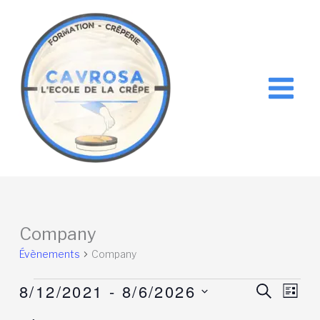
Aller
au
contenu
Company
Évènements
Company
8/12/2021
 - 
8/6/2026
Évènements
Recherche
RECHER
Navig
LIST
et
de
Sélectionnez