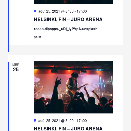
Mis
août 25, 2021 @ 8h00
-
17h00
en
HELSINKI, FIN – JURO ARENA
avant
rocco-dipoppa-_uDj_lyPVpA-unsplash
$150
MER
25
Mis
août 25, 2021 @ 8h00
-
17h00
en
HELSINKI, FIN – JURO ARENA
avant